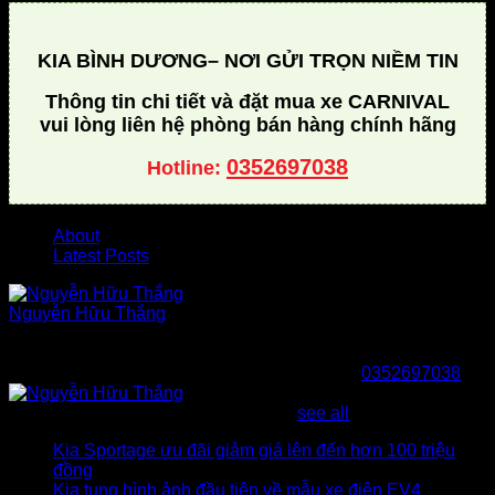
KIA BÌNH DƯƠNG– NƠI GỬI TRỌN NIỀM TIN
Thông tin chi tiết và đặt mua xe CARNIVAL
vui lòng liên hệ phòng bán hàng chính hãng
0352697038
Hotline:
About
Latest Posts
Nguyễn Hữu Thắng
Tôi là Hữu Thắng chuyên gia về tất cả các dòng xe hơi Kia.
Nếu bạn đang phân vân và cần một lời khuyên từ người
bạn, người thân chân thành. Hãy gọi cho tôi:
0352697038
Latest posts by Nguyễn Hữu Thắng
(
see all
)
Kia Sportage ưu đãi giảm giá lên đến hơn 100 triệu
đồng
- 14/05/2023
Kia tung hình ảnh đầu tiên về mẫu xe điện EV4
-