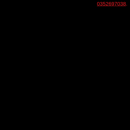
thời điểm hiện tại vui lòng liên hệ hotline
0352697038
.
Khuyến mãi khi mua New
Carnival trong tháng 08/2026
Phim cách nhiệt Llumar của Mỹ bảo hành chính
hãng 5 năm
Thảm lót sàn, Baga mui
Tặng bệ bước chân, Túi cứu hộ