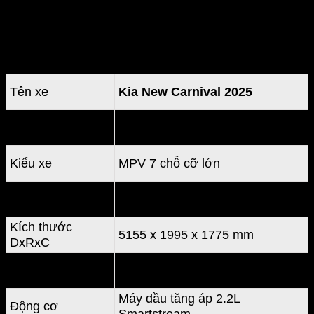
Thông số kỹ thuật KIA New
Carnival 2025
Tên xe
Kia New Carnival 2025
Số chỗ ngồi
07-08
Kiểu xe
MPV 7 chỗ cỡ lớn
Xuất xứ
Lắp ráp trong nước
Kích thước
5155 x 1995 x 1775 mm
DxRxC
Chiều dài cơ sở
3,090 mm
Máy dầu tăng áp 2.2L
Động cơ
Smartstream