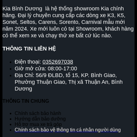
Kia Bình Dương là hệ thống showroom Kia chính
hãng. Đại lý chuyên cung cấp các dòng xe K3, K5,
Sonet, Seltos, Carens, Sorento, Carnival mẫu mới
năm 2024. Xe mới luôn có tại Showroom, khách hàng
có thể xem xe và chạy thử xe bất cứ lúc nào.
THÔNG TIN LIÊN HỆ
Điện thoại:
0352697038
Giờ mở cửa: 08:00-17:00
Địa Chỉ: 56/9 ĐLBD, tổ 15, KP. Bình Giao,
Phường Thuận Giao, Thị xã Thuận An, Bình
Dương
THÔNG TIN CHUNG
Chính sách bảo hành
Hướng dẫn bảo dưỡng
Hỗ trợ mua xe trả góp
Chính sách bảo vệ thông tin cá nhân người dùng