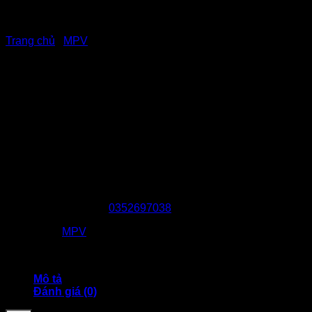
Trang chủ
/
MPV
Kia Carnival 2026: Giá lăn
bánh, thông tin xe &
khuyến mãi 08/2026
₫
1.299.000.000
HOTLINE TƯ VẤN :
0352697038
Danh mục:
MPV
Mô tả
Đánh giá (0)