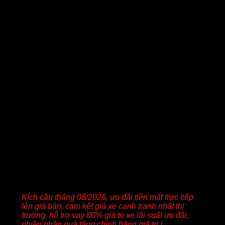
YÊU CẦU BÁO GIÁ XE KIA BÌNH
DƯƠNG
Kích cầu tháng 08/2026, ưu đãi tiền mặt trực tiếp
lên giá bán, cam kết giá xe cạnh tranh nhất thị
trường, hỗ trợ vay 80% giá trị xe lãi suất ưu đãi,
nhiều phần quà tặng chính hãng giá trị !