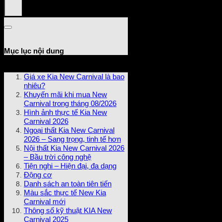
Mục lục nội dung
Giá xe Kia New Carnival là bao
nhiêu?
Khuyến mãi khi mua New
Carnival trong tháng 08/2026
Hình ảnh thực tế Kia New
Carnival 2026
Ngoại thất Kia New Carnival
2026 – Sang trọng, tinh tế hơn
Nội thất Kia New Carnival 2026
– Bầu trời công nghệ
Tiện nghi – Hiện đại, đa dạng
Động cơ
Danh sách an toàn tiên tiến
Màu sắc thực tế New Kia
Carnival mới
Thông số kỹ thuật KIA New
Carnival 2025