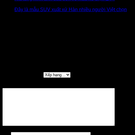
14/05/2023
Đây là mẫu SUV xuất xứ Hàn nhiều người Việt chọn
-
14/05/2023
Đánh giá
Chưa có đánh giá nào.
Hãy là người đầu tiên nhận xét “Kia Carnival
2026: Giá lăn bánh, thông tin xe & khuyến mãi
08/2026”
Đánh giá của bạn
*
Đánh giá của bạn
*
Tên