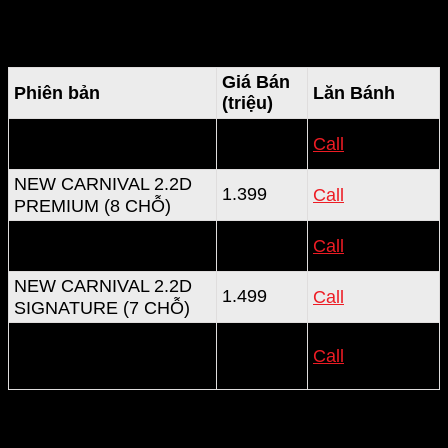
phân phối chính hãng 5 phiên bản. Giá xe ưu đãi như
sau:
Giá Bán
Phiên bản
Lăn Bánh
(triệu)
NEW CARNIVAL 2.2D
1.239
Call
LUXURY (8 CHỖ)
NEW CARNIVAL 2.2D
1.399
Call
PREMIUM (8 CHỖ)
NEW CARNIVAL 2.2D
1.439
Call
PREMIUM (7 CHỖ)
NEW CARNIVAL 2.2D
1.499
Call
SIGNATURE (7 CHỖ)
NEW CARNIVAL
1.6TURBO HEV
1.699
Call
SIGNATURE (7 CHỖ)
Lưu ý
: Giá trên bao gồm VAT và chưa bao gồm phí
lăn bánh. Để biết giá lăn bánh và khuyến mãi ưu đãi