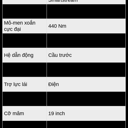
Công suất cực
199 mã lực
đại
Mô-men xoắn
440 Nm
cực đại
Hộp số
Tự động 8 cấp
Hệ dẫn động
Cầu trước
Tăng tốc 0-
8.5 – 10.7 giây
100km/h
Trợ lực lái
Điện
Chế độ lái
Normal, Eco, Sport, Smart
Cỡ mâm
19 inch
Mức tiêu hao
7.0-9.7L/100km